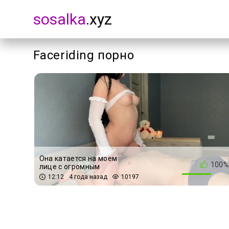
sosalka
.xyz
Faceriding порно
Она катается на моем
100%
лице с огромным
удовольствием.
12:12
4 года назад
10197
Фейсрайдинг