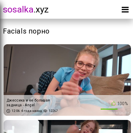
sosalka
.xyz
Facials порно
Джессика и ее большая
100%
задница - Angel
12:06
4 года назад
12267