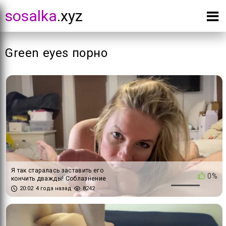
sosalka
.xyz
Green eyes порно
Я так старалась заставить его
0%
кончить дважды! Соблазнение
в нижнем белье и глубокая
20:02
4 года назад
8242
глотка со спермой