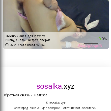
Жесткий анал для Playboy
0%
Bunny, анальный трах, сперма
на лице
06:54
4 года назад
8501
sosalka
.xyz
Обратная связь / Жалоба
© sosalka.xyz
Сайт предназначен для совершеннолетних пользователей.