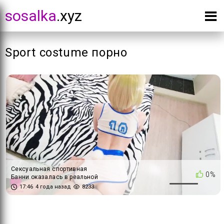
sosalka
.xyz
Sport costume порно
Сексуальная спортивная
0%
Банни оказалась в реальной
жизни и устроила интенсивную
17:46
4 года назад
8233
тренировку для фаната