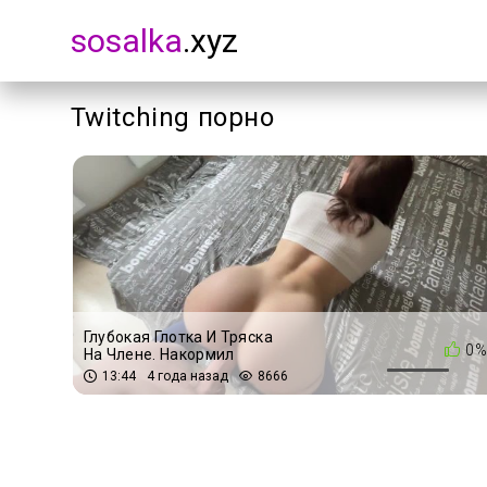
sosalka
.xyz
Twitching порно
Глубокая Глотка И Тряска
0%
На Члене. Накормил
Фитоняшку Спермой После
13:44
4 года назад
8666
Тренировки