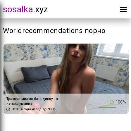
sosalka
.xyz
Worldrecommendations порно
Трахнул милую блондинку за
100%
непослушание
08:08
4 года назад
9008