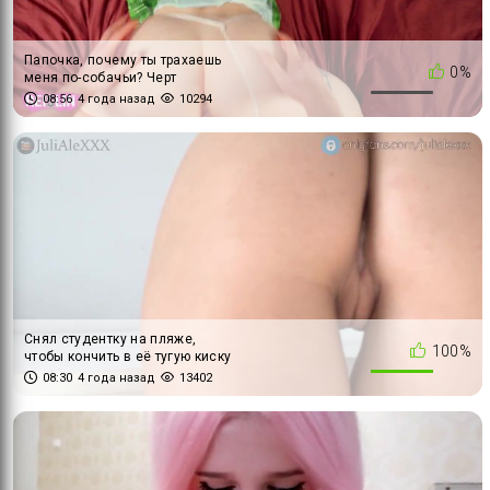
Папочка, почему ты трахаешь
0%
меня по-собачьи? Черт
возьми, мне это нравится!
08:56
4 года назад
10294
Снял студентку на пляже,
100%
чтобы кончить в её тугую киску
- JULIALEXXX
08:30
4 года назад
13402