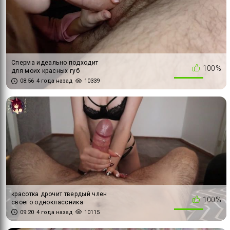
Сперма идеально подходит
100%
для моих красных губ
08:56
4 года назад
10339
красотка дрочит твердый член
100%
своего одноклассника
09:20
4 года назад
10115