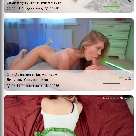
100%
самые чувствительные части
её киски
11:04
4 года назад
11290
Эта Милашка с Ангельским
0%
Личиком Сквиртит Как
Сумасшедшая
14:19
4 года назад
11236